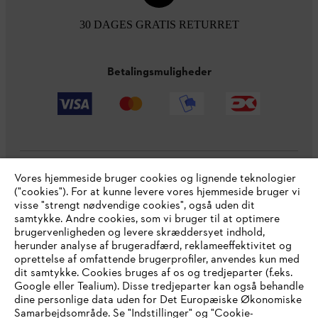
30 DAGES GRATIS RETURRET
Betalingsmuligheder
Vores hjemmeside bruger cookies og lignende teknologier
Virksomheden
("cookies"). For at kunne levere vores hjemmeside bruger vi
visse "strengt nødvendige cookies", også uden dit
samtykke. Andre cookies, som vi bruger til at optimere
brugervenligheden og levere skræddersyet indhold,
STIHL FAQ
herunder analyse af brugeradfærd, reklameeffektivitet og
oprettelse af omfattende brugerprofiler, anvendes kun med
dit samtykke. Cookies bruges af os og tredjeparter (f.eks.
Google eller Tealium). Disse tredjeparter kan også behandle
dine personlige data uden for Det Europæiske Økonomiske
Service
Samarbejdsområde. Se "Indstillinger" og "Cookie-