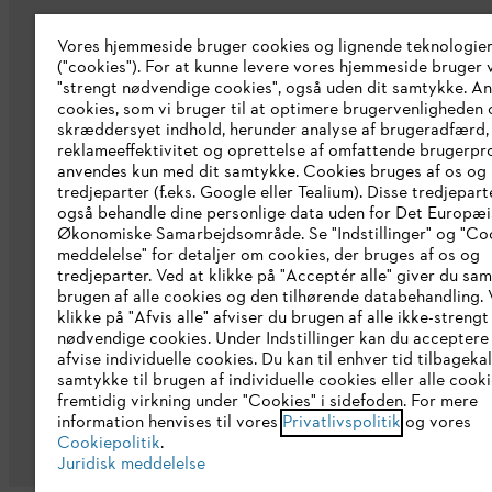
STIHL Integrity Line
Vores hjemmeside bruger cookies og lignende teknologie
STIHL brand shop
("cookies"). For at kunne levere vores hjemmeside bruger v
"strengt nødvendige cookies", også uden dit samtykke. A
Erklæring om tilgængelighed
cookies, som vi bruger til at optimere brugervenligheden 
skræddersyet indhold, herunder analyse af brugeradfærd,
reklameeffektivitet og oprettelse af omfattende brugerprof
anvendes kun med dit samtykke. Cookies bruges af os og
tredjeparter (f.eks. Google eller Tealium). Disse tredjepart
også behandle dine personlige data uden for Det Europæ
Økonomiske Samarbejdsområde. Se "Indstillinger" og "Co
meddelelse" for detaljer om cookies, der bruges af os og
tredjeparter. Ved at klikke på "Acceptér alle" giver du sam
brugen af alle cookies og den tilhørende databehandling. 
klikke på "Afvis alle" afviser du brugen af alle ikke-strengt
nødvendige cookies. Under Indstillinger kan du acceptere 
afvise individuelle cookies. Du kan til enhver tid tilbageka
samtykke til brugen af individuelle cookies eller alle coo
Generelle vilkår og betingelser
Privatl
fremtidig virkning under "Cookies" i sidefoden. For mere
information henvises til vores
Privatlivspolitik
og vores
Cookiepolitik
.
Juridisk meddelelse