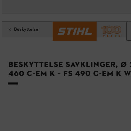
Beskyttelse
Beskyttelse savklinger, Ø 2
460 C-EM K – FS 490 C-EM K 