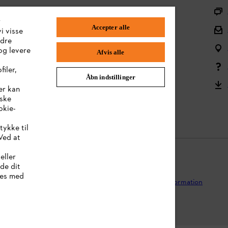
Forsendelse og levering
r
Accepter alle
Tilbage til midten
i visse
ndre
Spørgsmål om sortimentet
og levere
Afvis alle
Batterier og elektrisk udstyr
iler,
Åbn indstillinger
Brugervejledning
er kan
iske
Reklamationer og garanti
okie-
tykke til
Ved at
eller
lde dit
kies med
ivspolitik
Juridisk meddelelse
Cookies
Juridisk information