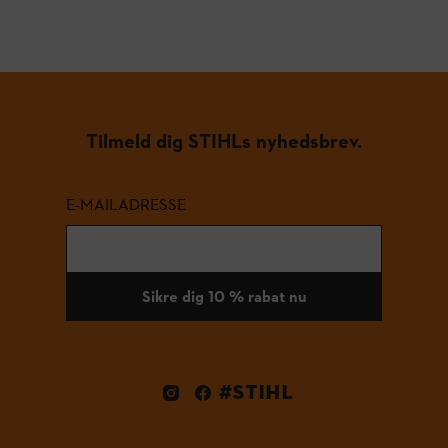
Tilmeld dig STIHLs nyhedsbrev.
E-MAILADRESSE
Sikre dig 10 % rabat nu
#STIHL