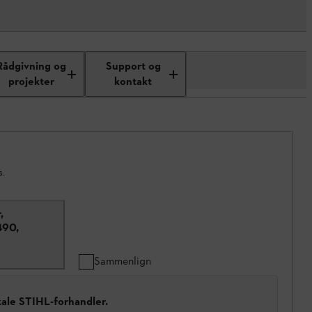
Rådgivning og
Support og
projekter
kontakt
s.
,
490,
Sammenlign
kale STIHL-forhandler.