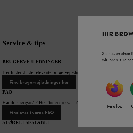
IHR BROW
Service & tips
Sie nutzen einen 
wir Ihnen, zu ein
BRUGERVEJLEDNINGER
Her finder du de relevante brugervejledninger til vores STIHL-produk
Find brugervejledninger her
FAQ
Har du spørgsmål? Her finder du svar på de oftest stillede spørgsmål.
Firefox
Find svar i vores FAQ
STØRRELSESTABEL