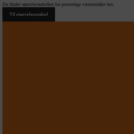
Du finder størrelsestabellen for personlige værnemidler her.
Til størrelsestabel