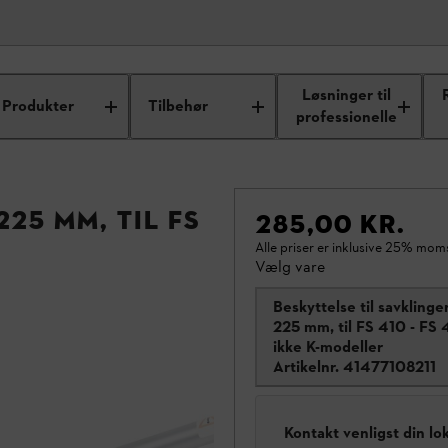
Løsninger til
Produkter
Tilbehør
professionelle
25 mm, til FS
285,00 KR.
W
Alle priser er inklusive 25% mom
Vælg vare
Beskyttelse til savklinger
225 mm, til FS 410 - FS 
ikke K-modeller
Artikelnr.
41477108211
Kontakt venligst din lo