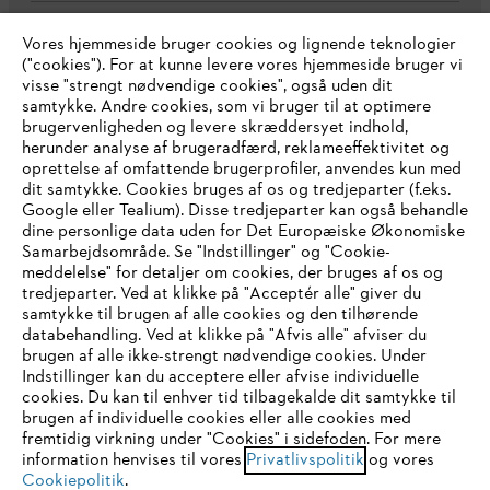
Vores hjemmeside bruger cookies og lignende teknologier
Virksomheden
("cookies"). For at kunne levere vores hjemmeside bruger vi
visse "strengt nødvendige cookies", også uden dit
samtykke. Andre cookies, som vi bruger til at optimere
brugervenligheden og levere skræddersyet indhold,
STIHL FAQ
herunder analyse af brugeradfærd, reklameeffektivitet og
oprettelse af omfattende brugerprofiler, anvendes kun med
dit samtykke. Cookies bruges af os og tredjeparter (f.eks.
Google eller Tealium). Disse tredjeparter kan også behandle
dine personlige data uden for Det Europæiske Økonomiske
Service
Samarbejdsområde. Se "Indstillinger" og "Cookie-
meddelelse" for detaljer om cookies, der bruges af os og
IHR BROWSER WIRD NICHT
tredjeparter. Ved at klikke på "Acceptér alle" giver du
samtykke til brugen af alle cookies og den tilhørende
UNTERSTÜTZT
databehandling. Ved at klikke på "Afvis alle" afviser du
brugen af alle ikke-strengt nødvendige cookies. Under
Generelle vilkår og betingelser
Privatlivspolitik
Indstillinger kan du acceptere eller afvise individuelle
Sie nutzen einen Browser, den wir noch nicht unterstützen. Für
cookies. Du kan til enhver tid tilbagekalde dit samtykke til
Juridisk meddelelse
Cookies
eine optimale Nutzung unserer Seite empfehlen wir Ihnen, zu
brugen af individuelle cookies eller alle cookies med
fremtidig virkning under "Cookies" i sidefoden. For mere
einem der folgenden Browser zu wechseln:
information henvises til vores
Privatlivspolitik
og vores
Juridisk information
Cookiepolitik
.