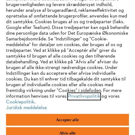
brugervenligheden og levere skræddersyet indhold,
STIHL FAQ
herunder analyse af brugeradfærd, reklameeffektivitet og
oprettelse af omfattende brugerprofiler, anvendes kun med
dit samtykke. Cookies bruges af os og tredjeparter (f.eks.
Google eller Tealium). Disse tredjeparter kan også behandle
dine personlige data uden for Det Europæiske Økonomiske
Service
Samarbejdsområde. Se "Indstillinger" og "Cookie-
meddelelse" for detaljer om cookies, der bruges af os og
IHR BROWSER WIRD NICHT
tredjeparter. Ved at klikke på "Acceptér alle" giver du
samtykke til brugen af alle cookies og den tilhørende
UNTERSTÜTZT
databehandling. Ved at klikke på "Afvis alle" afviser du
brugen af alle ikke-strengt nødvendige cookies. Under
Generelle vilkår og betingelser
Privatlivspolitik
Indstillinger kan du acceptere eller afvise individuelle
Sie nutzen einen Browser, den wir noch nicht unterstützen. Für
cookies. Du kan til enhver tid tilbagekalde dit samtykke til
Juridisk meddelelse
Cookies
eine optimale Nutzung unserer Seite empfehlen wir Ihnen, zu
brugen af individuelle cookies eller alle cookies med
fremtidig virkning under "Cookies" i sidefoden. For mere
einem der folgenden Browser zu wechseln:
information henvises til vores
Privatlivspolitik
og vores
Juridisk information
Cookiepolitik
.
Juridisk meddelelse
Firefox
Chrome
STIHL
Accepter alle
Vallensbækvej 18 A
1st floor
Safari
Edge
2605 Brøndby
Afvis alle