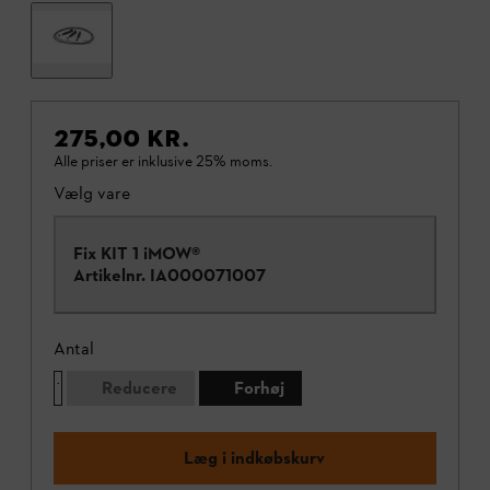
275,00 KR.
Alle priser er inklusive 25% moms.
Vælg vare
Fix KIT 1 iMOW®
Artikelnr.
IA000071007
Antal
Reducere
Forhøj
Læg i indkøbskurv