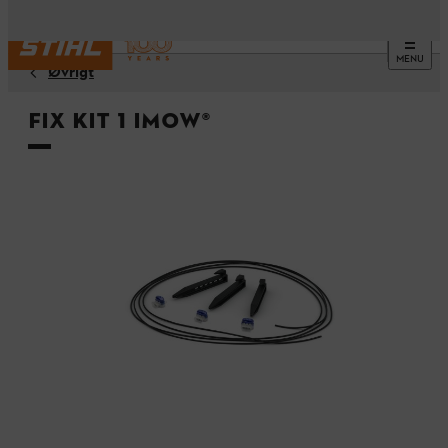
MENU
Øvrigt
Fix KIT 1 iMOW®