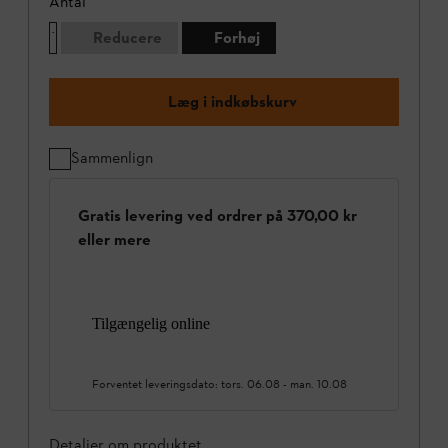
Antal
Reducere
Forhøj
Læg i indkøbskurv
Sammenlign
Gratis levering ved ordrer på 370,00 kr
eller mere
Tilgængelig online
Forventet leveringsdato:
tors. 06.08
-
man. 10.08
Detaljer om produktet