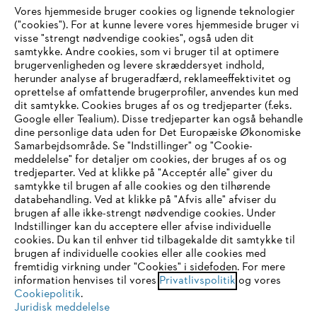
Vores hjemmeside bruger cookies og lignende teknologier
Virksomheden
("cookies"). For at kunne levere vores hjemmeside bruger vi
visse "strengt nødvendige cookies", også uden dit
samtykke. Andre cookies, som vi bruger til at optimere
brugervenligheden og levere skræddersyet indhold,
STIHL FAQ
herunder analyse af brugeradfærd, reklameeffektivitet og
oprettelse af omfattende brugerprofiler, anvendes kun med
dit samtykke. Cookies bruges af os og tredjeparter (f.eks.
Google eller Tealium). Disse tredjeparter kan også behandle
dine personlige data uden for Det Europæiske Økonomiske
Service
Samarbejdsområde. Se "Indstillinger" og "Cookie-
meddelelse" for detaljer om cookies, der bruges af os og
IHR BROWSER WIRD NICHT
tredjeparter. Ved at klikke på "Acceptér alle" giver du
samtykke til brugen af alle cookies og den tilhørende
UNTERSTÜTZT
databehandling. Ved at klikke på "Afvis alle" afviser du
brugen af alle ikke-strengt nødvendige cookies. Under
Generelle vilkår og betingelser
Privatlivspolitik
Indstillinger kan du acceptere eller afvise individuelle
Sie nutzen einen Browser, den wir noch nicht unterstützen. Für
cookies. Du kan til enhver tid tilbagekalde dit samtykke til
Juridisk meddelelse
Cookies
eine optimale Nutzung unserer Seite empfehlen wir Ihnen, zu
brugen af individuelle cookies eller alle cookies med
fremtidig virkning under "Cookies" i sidefoden. For mere
einem der folgenden Browser zu wechseln:
information henvises til vores
Privatlivspolitik
og vores
Juridisk information
Cookiepolitik
.
Juridisk meddelelse