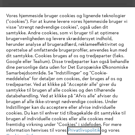
Vores hjemmeside bruger cookies og lignende teknologier
Virksomheden
("cookies"). For at kunne levere vores hjemmeside bruger vi
visse "strengt nødvendige cookies", også uden dit
samtykke. Andre cookies, som vi bruger til at optimere
brugervenligheden og levere skræddersyet indhold,
STIHL FAQ
herunder analyse af brugeradfærd, reklameeffektivitet og
oprettelse af omfattende brugerprofiler, anvendes kun med
dit samtykke. Cookies bruges af os og tredjeparter (f.eks.
Google eller Tealium). Disse tredjeparter kan også behandle
dine personlige data uden for Det Europæiske Økonomiske
Service
Samarbejdsområde. Se "Indstillinger" og "Cookie-
meddelelse" for detaljer om cookies, der bruges af os og
IHR BROWSER WIRD NICHT
tredjeparter. Ved at klikke på "Acceptér alle" giver du
samtykke til brugen af alle cookies og den tilhørende
UNTERSTÜTZT
databehandling. Ved at klikke på "Afvis alle" afviser du
brugen af alle ikke-strengt nødvendige cookies. Under
Generelle vilkår og betingelser
Privatlivspolitik
Indstillinger kan du acceptere eller afvise individuelle
Sie nutzen einen Browser, den wir noch nicht unterstützen. Für
cookies. Du kan til enhver tid tilbagekalde dit samtykke til
Juridisk meddelelse
Cookies
eine optimale Nutzung unserer Seite empfehlen wir Ihnen, zu
brugen af individuelle cookies eller alle cookies med
fremtidig virkning under "Cookies" i sidefoden. For mere
einem der folgenden Browser zu wechseln:
information henvises til vores
Privatlivspolitik
og vores
Juridisk information