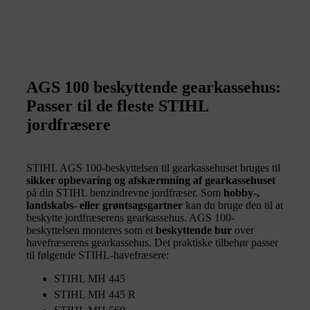
AGS 100 beskyttende gearkassehus:
Passer til de fleste STIHL
jordfræsere
STIHL AGS 100-beskyttelsen til gearkassehuset bruges til
sikker opbevaring og afskærmning af gearkassehuset
på din STIHL benzindrevne jordfræser. Som
hobby-,
landskabs- eller grøntsagsgartner
kan du bruge den til at
beskytte jordfræserens gearkassehus. AGS 100-
beskyttelsen monteres som et
beskyttende bur
over
havefræserens gearkassehus. Det praktiske tilbehør passer
til følgende STIHL-havefræsere:
STIHL MH 445
STIHL MH 445 R