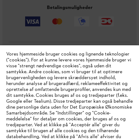
Betalingsmuligheder
Vores hjemmeside bruger cookies og lignende teknologier
Virksomheden
("cookies"). For at kunne levere vores hjemmeside bruger vi
visse "strengt nødvendige cookies", også uden dit
samtykke. Andre cookies, som vi bruger til at optimere
brugervenligheden og levere skræddersyet indhold,
STIHL FAQ
herunder analyse af brugeradfærd, reklameeffektivitet og
oprettelse af omfattende brugerprofiler, anvendes kun med
dit samtykke. Cookies bruges af os og tredjeparter (f.eks.
Google eller Tealium). Disse tredjeparter kan også behandle
dine personlige data uden for Det Europæiske Økonomiske
Service
Samarbejdsområde. Se "Indstillinger" og "Cookie-
meddelelse" for detaljer om cookies, der bruges af os og
IHR BROWSER WIRD NICHT
tredjeparter. Ved at klikke på "Acceptér alle" giver du
samtykke til brugen af alle cookies og den tilhørende
UNTERSTÜTZT
databehandling. Ved at klikke på "Afvis alle" afviser du