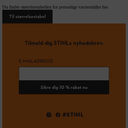
Du finder størrelsestabellen for personlige værnemidler her.
Til størrelsestabel
Tilmeld dig STIHLs nyhedsbrev.
E-MAILADRESSE
Sikre dig 10 % rabat nu
#STIHL