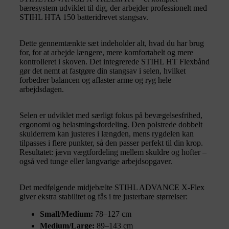
bæresystem udviklet til dig, der arbejder professionelt med
STIHL HTA 150 batteridrevet stangsav.
Dette gennemtænkte sæt indeholder alt, hvad du har brug
for, for at arbejde længere, mere komfortabelt og mere
kontrolleret i skoven. Det integrerede STIHL HT Flexbånd
gør det nemt at fastgøre din stangsav i selen, hvilket
forbedrer balancen og aflaster arme og ryg hele
arbejdsdagen.
Selen er udviklet med særligt fokus på bevægelsesfrihed,
ergonomi og belastningsfordeling. Den polstrede dobbelt
skulderrem kan justeres i længden, mens rygdelen kan
tilpasses i flere punkter, så den passer perfekt til din krop.
Resultatet: jævn vægtfordeling mellem skuldre og hofter –
også ved tunge eller langvarige arbejdsopgaver.
Det medfølgende midjebælte STIHL ADVANCE X-Flex
giver ekstra stabilitet og fås i tre justerbare størrelser:
Small/Medium:
78–127 cm
Medium/Large:
89–143 cm