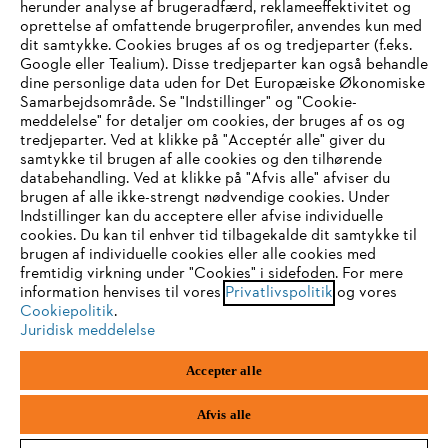
STIHL FAQ
herunder analyse af brugeradfærd, reklameeffektivitet og
oprettelse af omfattende brugerprofiler, anvendes kun med
dit samtykke. Cookies bruges af os og tredjeparter (f.eks.
Google eller Tealium). Disse tredjeparter kan også behandle
dine personlige data uden for Det Europæiske Økonomiske
Service
Samarbejdsområde. Se "Indstillinger" og "Cookie-
meddelelse" for detaljer om cookies, der bruges af os og
IHR BROWSER WIRD NICHT
tredjeparter. Ved at klikke på "Acceptér alle" giver du
samtykke til brugen af alle cookies og den tilhørende
UNTERSTÜTZT
databehandling. Ved at klikke på "Afvis alle" afviser du
brugen af alle ikke-strengt nødvendige cookies. Under
Generelle vilkår og betingelser
Privatlivspolitik
Indstillinger kan du acceptere eller afvise individuelle
Sie nutzen einen Browser, den wir noch nicht unterstützen. Für
cookies. Du kan til enhver tid tilbagekalde dit samtykke til
Juridisk meddelelse
Cookies
eine optimale Nutzung unserer Seite empfehlen wir Ihnen, zu
brugen af individuelle cookies eller alle cookies med
fremtidig virkning under "Cookies" i sidefoden. For mere
einem der folgenden Browser zu wechseln:
information henvises til vores
Privatlivspolitik
og vores
Juridisk information
Cookiepolitik
.
Juridisk meddelelse
Firefox
Chrome
STIHL
Accepter alle
Vallensbækvej 18 A
1st floor
Safari
Edge
2605 Brøndby
Afvis alle