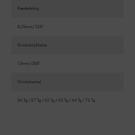
Kædedeling
8,25mm/.325"
Drivledstykkelse
1,5mm/.058"
Drivledsantal
56 Tg / 57 Tg / 62 Tg / 63 Tg / 64 Tg / 72 Tg