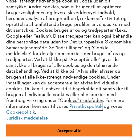
visse "strengt nødvendige cookies", også uden dit
samtykke. Andre cookies, som vi bruger til at optimere
brugervenligheden og levere skræddersyet indhold,
STIHL FAQ
herunder analyse af brugeradfærd, reklameeffektivitet og
oprettelse af omfattende brugerprofiler, anvendes kun med
dit samtykke. Cookies bruges af os og tredjeparter (f.eks.
Google eller Tealium). Disse tredjeparter kan også behandle
dine personlige data uden for Det Europæiske Økonomiske
Service
Samarbejdsområde. Se "Indstillinger" og "Cookie-
meddelelse" for detaljer om cookies, der bruges af os og
IHR BROWSER WIRD NICHT
tredjeparter. Ved at klikke på "Acceptér alle" giver du
samtykke til brugen af alle cookies og den tilhørende
UNTERSTÜTZT
databehandling. Ved at klikke på "Afvis alle" afviser du
brugen af alle ikke-strengt nødvendige cookies. Under
Generelle vilkår og betingelser
Privatlivspolitik
Indstillinger kan du acceptere eller afvise individuelle
Sie nutzen einen Browser, den wir noch nicht unterstützen. Für
cookies. Du kan til enhver tid tilbagekalde dit samtykke til
Juridisk meddelelse
Cookies
eine optimale Nutzung unserer Seite empfehlen wir Ihnen, zu
brugen af individuelle cookies eller alle cookies med
fremtidig virkning under "Cookies" i sidefoden. For mere
einem der folgenden Browser zu wechseln:
information henvises til vores
Privatlivspolitik
og vores
Juridisk information
Cookiepolitik
.
Juridisk meddelelse
Firefox
Chrome
STIHL
Accepter alle
Vallensbækvej 18 A
1st floor