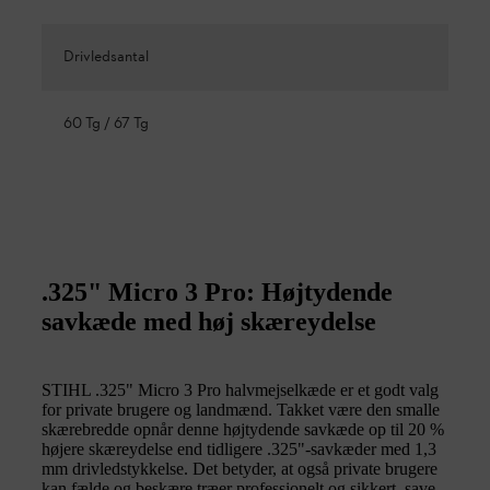
Drivledsantal
60 Tg / 67 Tg
.325" Micro 3 Pro: Højtydende
savkæde med høj skæreydelse
STIHL .325" Micro 3 Pro halvmejselkæde er et godt valg
for private brugere og landmænd. Takket være den smalle
skærebredde opnår denne højtydende savkæde op til 20 %
højere skæreydelse end tidligere .325"-savkæder med 1,3
mm drivledstykkelse. Det betyder, at også private brugere
kan fælde og beskære træer professionelt og sikkert, save