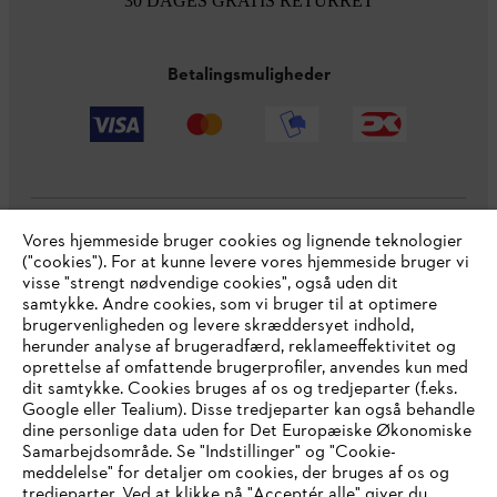
30 DAGES GRATIS RETURRET
Betalingsmuligheder
Vores hjemmeside bruger cookies og lignende teknologier
Virksomheden
("cookies"). For at kunne levere vores hjemmeside bruger vi
visse "strengt nødvendige cookies", også uden dit
samtykke. Andre cookies, som vi bruger til at optimere
brugervenligheden og levere skræddersyet indhold,
STIHL FAQ
herunder analyse af brugeradfærd, reklameeffektivitet og
oprettelse af omfattende brugerprofiler, anvendes kun med
dit samtykke. Cookies bruges af os og tredjeparter (f.eks.
Google eller Tealium). Disse tredjeparter kan også behandle
dine personlige data uden for Det Europæiske Økonomiske
Service
Samarbejdsområde. Se "Indstillinger" og "Cookie-
meddelelse" for detaljer om cookies, der bruges af os og
IHR BROWSER WIRD NICHT
tredjeparter. Ved at klikke på "Acceptér alle" giver du