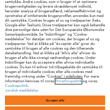
samtykke. Andre cookies, som vi bruger til at optimere
brugervenligheden og levere skræddersyet indhold,
herunder analyse af brugeradfærd, reklameeffektivitet og
oprettelse af omfattende brugerprofiler, anvendes kun med
dit samtykke. Cookies bruges af os og tredjeparter (f.eks.
Google eller Tealium). Disse tredjeparter kan også behandle
dine personlige data uden for Det Europæiske Økonomiske
Samarbejdsområde. Se "Indstillinger" og "Cookie-
meddelelse" for detaljer om cookies, der bruges af os og
IHR BROWSER WIRD NICHT
tredjeparter. Ved at klikke på "Acceptér alle" giver du
samtykke til brugen af alle cookies og den tilhørende
UNTERSTÜTZT
LEVERING TIL DIT HJEM
databehandling. Ved at klikke på "Afvis alle" afviser du
brugen af alle ikke-strengt nødvendige cookies. Under
Indstillinger kan du acceptere eller afvise individuelle
Sie nutzen einen Browser, den wir noch nicht unterstützen. Für
cookies. Du kan til enhver tid tilbagekalde dit samtykke til
eine optimale Nutzung unserer Seite empfehlen wir Ihnen, zu
brugen af individuelle cookies eller alle cookies med
fremtidig virkning under "Cookies" i sidefoden. For mere
einem der folgenden Browser zu wechseln:
2 - 5 DAGES LEVERINGSTID
information henvises til vores
Privatlivspolitik
og vores
Cookiepolitik
.
Juridisk meddelelse
Firefox
Chrome
Accepter alle
Safari
Edge