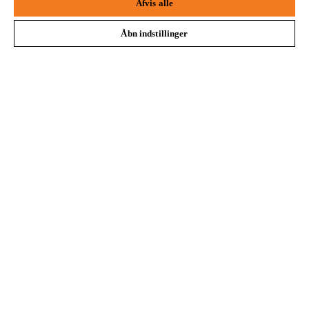
30 DAGES GRATIS RETURRET
Afvis alle
Åbn indstillinger
Betalingsmuligheder
Virksomheden
STIHL FAQ
Service