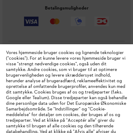
Betalingsmuligheder
Vores hjemmeside bruger cookies og lignende teknologier
Virksomheden
("cookies"). For at kunne levere vores hjemmeside bruger vi
visse "strengt nødvendige cookies", også uden dit
samtykke. Andre cookies, som vi bruger til at optimere
brugervenligheden og levere skræddersyet indhold,
STIHL FAQ
herunder analyse af brugeradfærd, reklameeffektivitet og
oprettelse af omfattende brugerprofiler, anvendes kun med
dit samtykke. Cookies bruges af os og tredjeparter (f.eks.
Google eller Tealium). Disse tredjeparter kan også behandle
dine personlige data uden for Det Europæiske Økonomiske
Service
Samarbejdsområde. Se "Indstillinger" og "Cookie-
meddelelse" for detaljer om cookies, der bruges af os og
IHR BROWSER WIRD NICHT
tredjeparter. Ved at klikke på "Acceptér alle" giver du
samtykke til brugen af alle cookies og den tilhørende
UNTERSTÜTZT
databehandling. Ved at klikke på "Afvis alle" afviser du