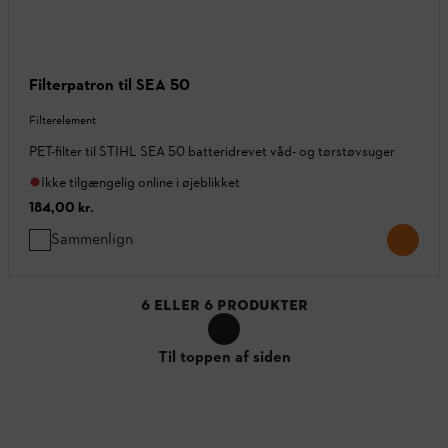
Filterpatron til SEA 50
Filterelement
PET-filter til STIHL SEA 50 batteridrevet våd- og tørstøvsuger
Ikke tilgængelig online i øjeblikket
184,00 kr.
Sammenlign
6
ELLER
6
PRODUKTER
Til toppen af siden