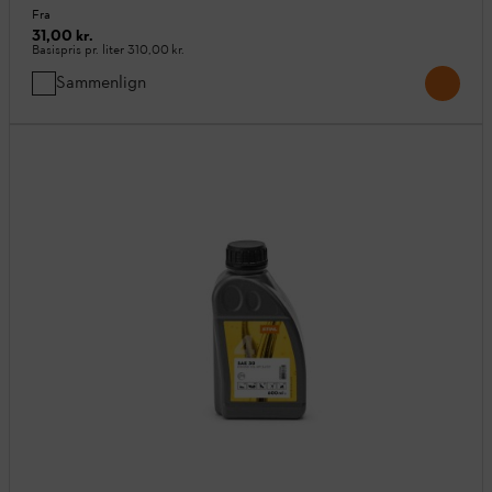
Fra
31,00 kr.
Basispris pr. liter
310,00 kr.
Sammenlign