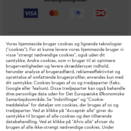
Betalingsmuligheder
Vores hjemmeside bruger cookies og lignende teknologier
Virksomheden
("cookies"). For at kunne levere vores hjemmeside bruger vi
visse "strengt nødvendige cookies", også uden dit
samtykke. Andre cookies, som vi bruger til at optimere
brugervenligheden og levere skræddersyet indhold,
STIHL FAQ
herunder analyse af brugeradfærd, reklameeffektivitet og
oprettelse af omfattende brugerprofiler, anvendes kun med
dit samtykke. Cookies bruges af os og tredjeparter (f.eks.
Google eller Tealium). Disse tredjeparter kan også behandle
dine personlige data uden for Det Europæiske Økonomiske
Service
Samarbejdsområde. Se "Indstillinger" og "Cookie-
meddelelse" for detaljer om cookies, der bruges af os og
IHR BROWSER WIRD NICHT
tredjeparter. Ved at klikke på "Acceptér alle" giver du
samtykke til brugen af alle cookies og den tilhørende
UNTERSTÜTZT
databehandling. Ved at klikke på "Afvis alle" afviser du
brugen af alle ikke-strengt nødvendige cookies. Under
Generelle vilkår og betingelser
Privatlivspolitik