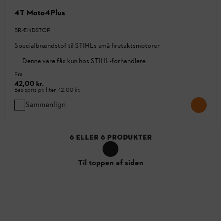
4T Moto4Plus
BRÆNDSTOF
Specialbrændstof til STIHLs små firetaktsmotorer
Denne vare fås kun hos STIHL-forhandlere.
Fra
42,00 kr.
Basispris pr. liter
42,00 kr.
Sammenlign
6
ELLER
6
PRODUKTER
Til toppen af siden